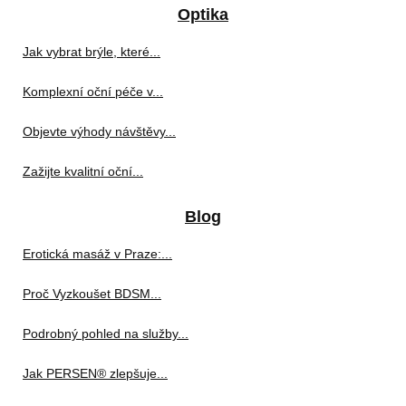
Optika
Jak vybrat brýle, které...
Komplexní oční péče v...
Objevte výhody návštěvy...
Zažijte kvalitní oční...
Blog
Erotická masáž v Praze:...
Proč Vyzkoušet BDSM...
Podrobný pohled na služby...
Jak PERSEN® zlepšuje...