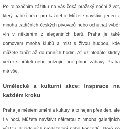
Po relaxačním zážitku na vás čeká pražský noční život,
který nabízí něco pro každého. Můžete navštívit jeden z
mnoha tradičních českých pivovarů nebo ochutnat výběr
vín v některém z elegantních barů. Praha je také
domovem mnoha klubů a míst s živou hudbou, kde
můžete tančit až do ranních hodin. Ať už hledáte klidný
večer s přáteli nebo pulzující noc plnou zábavy, Praha
má vše.
Umělecké a kulturní akce: Inspirace na
každém kroku
Praha je městem umění a kultury, a to nejen přes den, ale
i v noci. Můžete navštívit některou z mnoha galerijních
výstav, divadelních představení nebo koncertů, které se