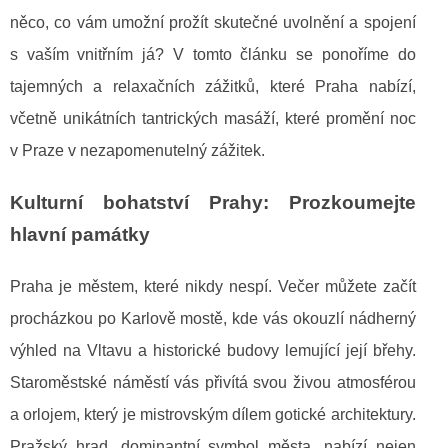
něco, co vám umožní prožít skutečné uvolnění a spojení
s vaším vnitřním já? V tomto článku se ponoříme do
tajemných a relaxačních zážitků, které Praha nabízí,
včetně unikátních tantrických masáží, které promění noc
v Praze v nezapomenutelný zážitek.
Kulturní bohatství Prahy: Prozkoumejte
hlavní památky
Praha je městem, které nikdy nespí. Večer můžete začít
procházkou po Karlově mostě, kde vás okouzlí nádherný
výhled na Vltavu a historické budovy lemující její břehy.
Staroměstské náměstí vás přivítá svou živou atmosférou
a orlojem, který je mistrovským dílem gotické architektury.
Pražský hrad, dominantní symbol města, nabízí nejen