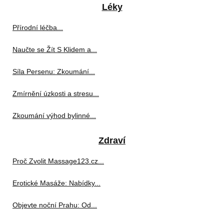
Léky
Přírodní léčba...
Naučte se Žít S Klidem a...
Síla Persenu: Zkoumání...
Zmírnění úzkosti a stresu...
Zkoumání výhod bylinné...
Zdraví
Proč Zvolit Massage123.cz...
Erotické Masáže: Nabídky...
Objevte noční Prahu: Od...