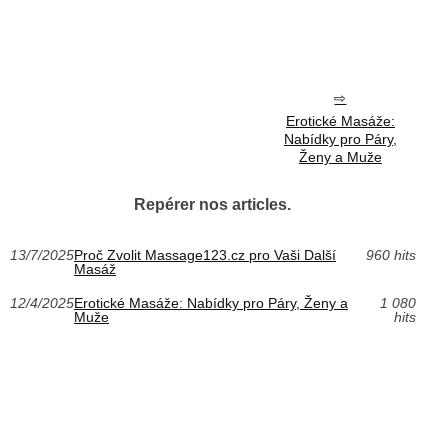
Erotické Masáže:
Nabídky pro Páry,
Ženy a Muže
Repérer nos articles.
13/7/2025
Proč Zvolit Massage123.cz pro Vaši Další
960 hits
Masáž
12/4/2025
Erotické Masáže: Nabídky pro Páry, Ženy a
1 080
Muže
hits