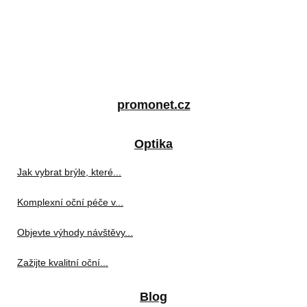
promonet.cz
Optika
Jak vybrat brýle, které...
Komplexní oční péče v...
Objevte výhody návštěvy...
Zažijte kvalitní oční...
Blog