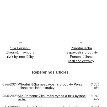
Síla Persenu:
Přírodní léčba
Zkoumání výhod a
nespavosti s produkty
rizik bylinné léčby
Persen: účinné
rostlinné extrakty
Repérer nos articles.
03/5/2024
Přírodní léčba nespavosti s produkty Persen:
3 884
účinné rostlinné extrakty
hits
06/6/2023
Síla Persenu: Zkoumání výhod a rizik bylinné
3 042
léčby
hits