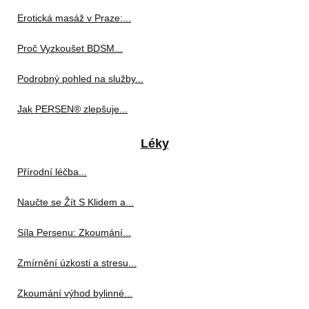
Erotická masáž v Praze:...
Proč Vyzkoušet BDSM...
Podrobný pohled na služby...
Jak PERSEN® zlepšuje...
Léky
Přírodní léčba...
Naučte se Žít S Klidem a...
Síla Persenu: Zkoumání...
Zmírnění úzkosti a stresu...
Zkoumání výhod bylinné...