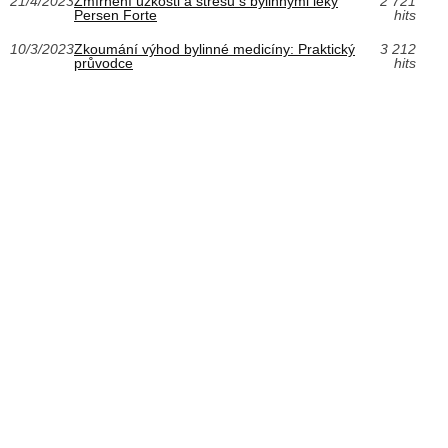
21/4/2023
Zmírnění úzkosti a stresu s bylinnými léky
2 721
Persen Forte
hits
10/3/2023
Zkoumání výhod bylinné medicíny: Praktický
3 212
průvodce
hits