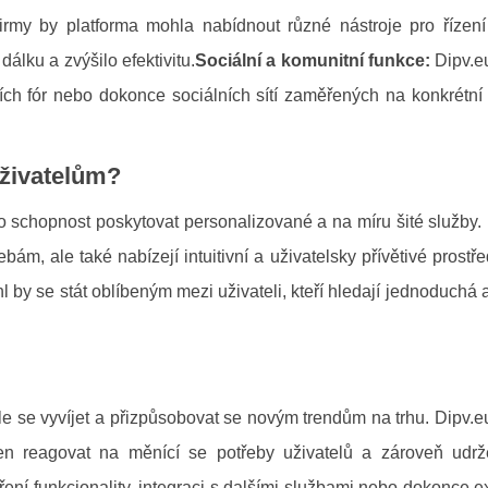
rmy by platforma mohla nabídnout různé nástroje pro řízení 
álku a zvýšilo efektivitu.
Sociální a komunitní funkce:
Dipv.e
ních fór nebo dokonce sociálních sítí zaměřených na konkrétní 
uživatelům?
o schopnost poskytovat personalizované a na míru šité služby. 
ebám, ale také nabízejí intuitivní a uživatelsky přívětivé prostř
 by se stát oblíbeným mezi uživateli, kteří hledají jednoduchá a
le se vyvíjet a přizpůsobovat se novým trendům na trhu. Dipv.
n reagovat na měnící se potřeby uživatelů a zároveň udrž
ření funkcionality, integraci s dalšími službami nebo dokonce 