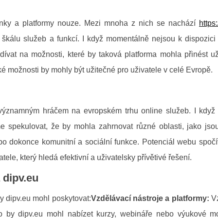
ánky a platformy nouze. Mezi mnoha z nich se nachází
https:
škálu služeb a funkcí. I když momentálně nejsou k dispozici 
ívat na možnosti, které by taková platforma mohla přinést už
é možnosti by mohly být užitečné pro uživatele v celé Evropě.
 významným hráčem na evropském trhu online služeb. I když 
 spekulovat, že by mohla zahrnovat různé oblasti, jako jsou 
ebo dokonce komunitní a sociální funkce. Potenciál webu spočí
le, který hledá efektivní a uživatelsky přívětivé řešení.
 dipv.eu
y dipv.eu mohl poskytovat:
Vzdělávací nástroje a platformy:
Vz
oto by dipv.eu mohl nabízet kurzy, webináře nebo výukové m