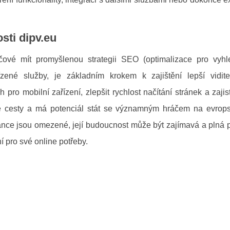
sti dipv.eu
íčové mít promyšlenou strategii SEO (optimalizace pro vyhl
zené služby, je základním krokem k zajištění lepší vidite
pro mobilní zařízení, zlepšit rychlost načítání stránek a zajisti
é cesty a má potenciál stát se významným hráčem na evrop
ánce jsou omezené, její budoucnost může být zajímavá a plná př
ní pro své online potřeby.