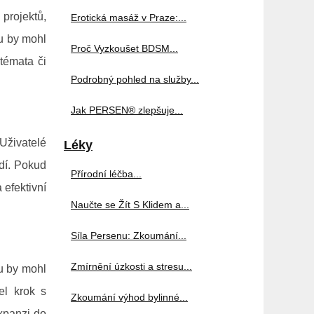
projektů,
Erotická masáž v Praze:...
u by mohl
Proč Vyzkoušet BDSM...
témata či
Podrobný pohled na služby...
Jak PERSEN® zlepšuje...
Uživatelé
Léky
edí. Pokud
Přírodní léčba...
 efektivní
Naučte se Žít S Klidem a...
Síla Persenu: Zkoumání...
Zmírnění úzkosti a stresu...
eu by mohl
el krok s
Zkoumání výhod bylinné...
expanzi do