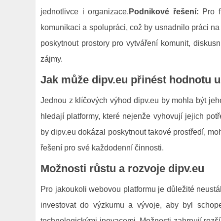
jednotlivce i organizace.
Podnikové řešení:
Pro fi
komunikaci a spolupráci, což by usnadnilo práci na d
poskytnout prostory pro vytváření komunit, diskus
zájmy.
Jak může dipv.eu přinést hodnotu 
Jednou z klíčových výhod dipv.eu by mohla být jeh
hledají platformy, které nejenže vyhovují jejich potř
by dipv.eu dokázal poskytnout takové prostředí, mohl
řešení pro své každodenní činnosti.
Možnosti růstu a rozvoje dipv.eu
Pro jakoukoli webovou platformu je důležité neustá
investovat do výzkumu a vývoje, aby byl schope
technologickými inovacemi. Možnosti zahrnují rozší