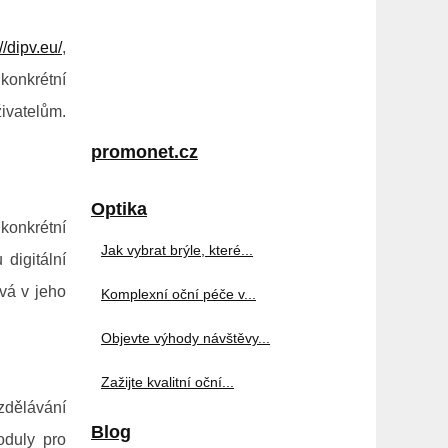
//dipv.eu/
,
konkrétní
ivatelům.
promonet.cz
Optika
konkrétní
Jak vybrat brýle, které...
digitální
vá v jeho
Komplexní oční péče v...
Objevte výhody návštěvy...
Zažijte kvalitní oční...
dělávání
Blog
oduly pro