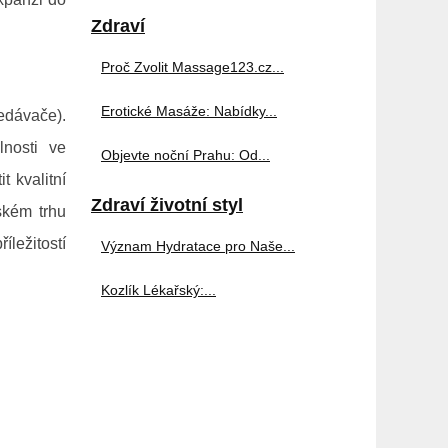
Zdraví
Proč Zvolit Massage123.cz...
Erotické Masáže: Nabídky...
edávače).
lnosti ve
Objevte noční Prahu: Od...
t kvalitní
Zdraví životní styl
ském trhu
íležitostí
Význam Hydratace pro Naše...
Kozlík Lékařský:...