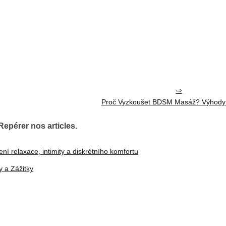
Proč Vyzkoušet BDSM Masáž? Výhody 
Repérer nos articles.
ní relaxace, intimity a diskrétního komfortu
 a Zážitky